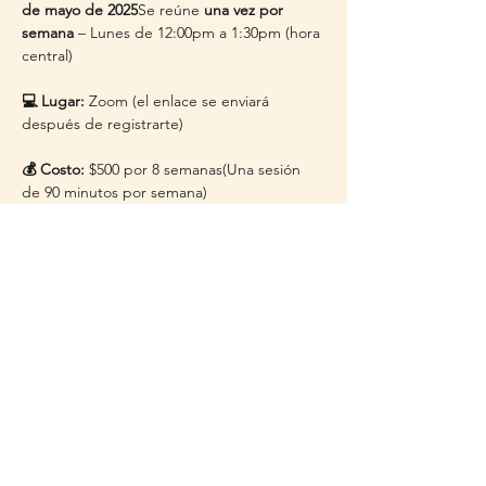
de mayo de 2025
Se reúne 
una vez por 
semana
 – Lunes de 12:00pm a 1:30pm (hora 
central)
💻 Lugar:
 Zoom (el enlace se enviará 
después de registrarte)
💰 Costo:
 $500 por 8 semanas(Una sesión 
de 90 minutos por semana)
🎤 Instructora del curso: Claudia Rodriguez, 
M.S.Ed.
 es una reconocida educadora 
bilingüe y consultora con más de 25 años 
de experiencia apoyando a estudiantes de 
inglés, desde alumnos de primaria hasta 
adultos. Su estilo de enseñanza práctico y 
motivador ayuda a los estudiantes a ganar 
confianza y…
Read More >