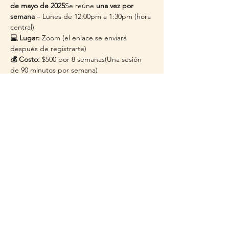
de mayo de 2025
Se reúne 
una vez por 
semana
 – Lunes de 12:00pm a 1:30pm (hora 
central)
💻 Lugar:
 Zoom (el enlace se enviará 
después de registrarte)
💰 Costo:
 $500 por 8 semanas(Una sesión 
de 90 minutos por semana)
🎤 Instructora del curso: Claudia Rodriguez, 
M.S.Ed.
 es una reconocida educadora 
bilingüe y consultora con más de 25 años 
de experiencia apoyando a estudiantes de 
inglés, desde alumnos de primaria hasta 
adultos. Su estilo de enseñanza práctico y 
motivador ayuda a los estudiantes a ganar 
confianza y…
Read More >
Share This Event